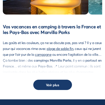
Vos vacances en camping à travers la France et
les Pays-Bas avec Marvilla Parks
Les goûts et les couleurs, ça ne se discute pas, pas vrai ? Il y a ceux
pour qui vacances rime avec
plage de sable fin
, ceux qui ne jurent
que par l'air pur de la
campagne
ou encore l'agitation de la ville…
Ça tombe bien : des
campings Marvilla Parks
, il y en a
partout en
France
… et même aux
Pays-Bas
. 📍 Leur point commun : ils sont
implantés dans les plus belles régions et les plus charmantes
stations balnéaires. Alors, que vous soyez pêche à la mouche,
bronzette sur la plage ou sieste bercé par le chant des cigales : il y
Voir plus
a un camping Marvilla Parks qui vous attend ! #TropDeChoix
Marvilla Parks : des séjours en camping