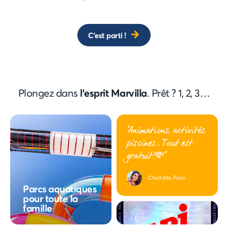
C'est parti !
Plongez dans
l'esprit Marvilla
. Prêt ? 1, 2, 3…
"Animations, activités,
piscines... Tout est
gratuit!💸"
Charlotte, Paris
Parcs aquatiques
pour toute la
famille