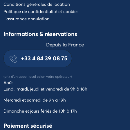
chez vous, chez nous
Conditions générales de location
Politique de confidentialité et cookies
L'assurance annulation
Préparer vos vacances en camping avec
Marvilla Parks
Informations & réservations
Une fois le
camping de vos rêves
choisi, effectuez votre
Depuis la France
réservation de mobil-home
directement en ligne : le processus de
+33 4 84 39 08 75
paiement est 100 % sécurisé. 🔐 D'autres moyens de paiement
s'offrent aussi à vous. Mais surtout, mettez-vous dès maintenant
dans l'ambiance en suivant Marvilla Parks sur les réseaux sociaux.
(prix d'un appel local selon votre opérateur)
Qui sait… Vous pourriez y apprendre la prochaine danse de l'été
Août
en avant-première ! #LaClasse #UnCoupDAvance
Lundi, mardi, jeudi et vendredi de 9h à 18h
Mercredi et samedi de 9h à 19h
Dimanche et jours fériés de 10h à 17h
Paiement sécurisé