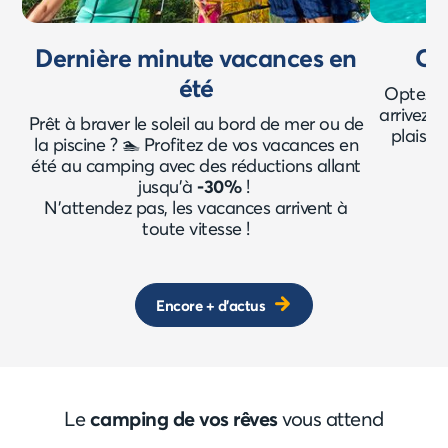
Dernière minute vacances en
Cou
été
Optez p
arrivez l
Prêt à braver le soleil au bord de mer ou de
plaisir
la piscine ? 🏊 Profitez de vos vacances en
jo
été au camping avec des réductions allant
jusqu'à
-30%
!
N'attendez pas, les vacances arrivent à
toute vitesse !
Encore + d'actus
Le
camping de vos rêves
vous attend