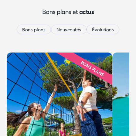
d'aide
étoiles
Bons plans et
actus
Bons plans
Nouveautés
Évolutions
BONS PLANS