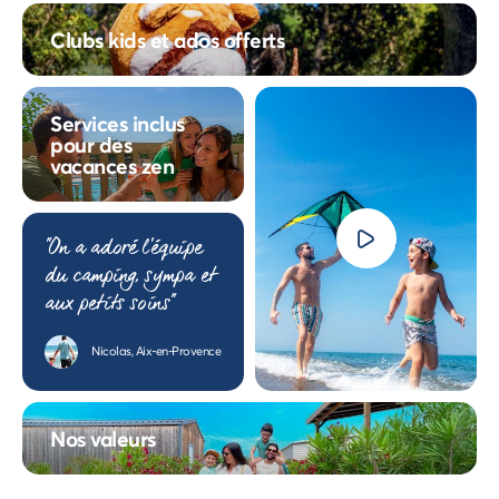
Clubs kids et ados offerts
Services inclus
pour des
vacances zen
"On a adoré l'équipe
du camping, sympa et
aux petits soins"
Nicolas, Aix-en-Provence
Nos valeurs